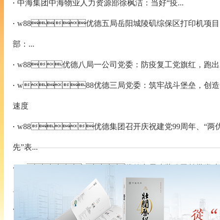
中海集团中海物业人力资源部徐枫洁：当好“疫...
w88优德五局岳阳城陵矶综保区打印机项目
部：...
w88优德八局一公司党委：防疫复工党旗红，跑出发.
w88优德三局党委：筑牢战斗堡垒，创造
速度
w88优德集团召开庆祝建党99周年、“两
先”表...
w88优德七局建装公司首批党建
员上岗，下沉一...
w88优德八局上海公司“