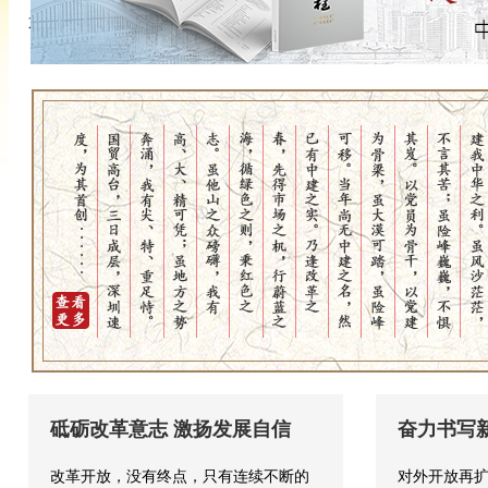
划”全面落实人才强...
砥砺改革意志 激扬发展自信
奋力书写
改革开放，没有终点，只有连续不断的
对外开放再