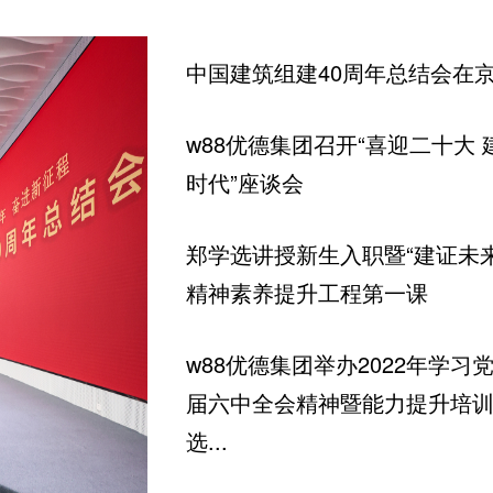
中国建筑组建40周年总结会在
w88优德集团召开“喜迎二十大
时代”座谈会
​郑学选讲授新生入职暨“建证未
精神素养提升工程第一课
w88优德集团举办2022年学
届六中全会精神暨能力提升培训
选...