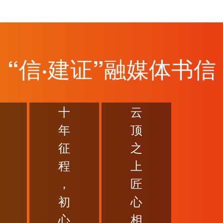
“信·建证”融媒体书信
十
云
年
顶
征
之
程
上
，
匠
初
心
心
相