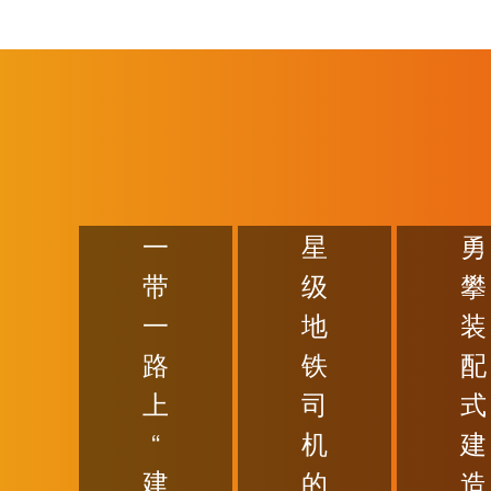
一
星
勇
带
级
攀
一
地
装
路
铁
配
上
司
式
“
机
建
建
的
造