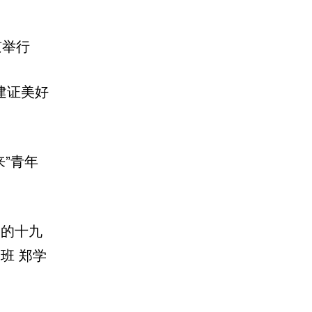
京举行
 建证美好
来”青年
习党的十九
班 郑学