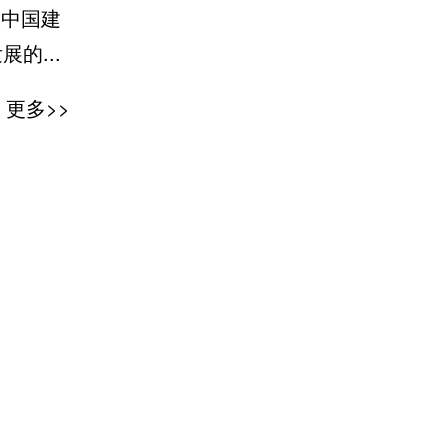
从中国建
的...
建证美好时代”座谈会
w88优德集团召
更多>>
周年”工作部署会