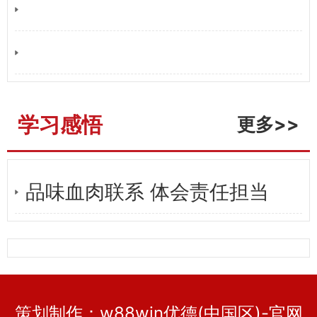
学习感悟
更多>>
品味血肉联系 体会责任担当
策划制作：w88win优德(中国区)-官网