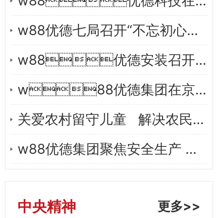
w88优德科技在京召开“不忘初心、牢记使命”主题教育总结会
w88优德七局召开“不忘初心、牢记使命”主题教育总结会议
w88优德安装召开“不忘初心、牢记使命”主题教育总结大会
w88优德集团在京召开“不忘初心、牢记使命”主题教育总结大会
关爱农村留守儿童 解决农民工操心事
w88优德集团​聚焦安全生产 推进主题教育
中央精神
更多>>