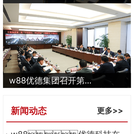
w88优德集团召开第二批“不忘初心、牢记使命”主题教育工作推进会
新闻动态
更多>>