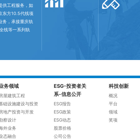
提供工程服务，如
肥京东方10.5代线项
业务，承接重庆轨
线全线等一系列轨
业务领域
ESG-投资者关
科技创新
系-信息公开
房屋建筑工程
概况
基础设施建设与投资
ESG报告
平台
房地产投资与开发
ESG政策
领域
勘察设计
ESG动态
奖项
海外业务
股票价格
业态融合
公司公告