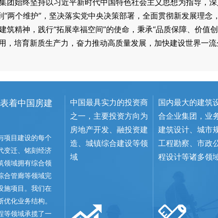
德集团始终坚持以习近平新时代中国特色社会主义思想为指导
做到“两个维护”，坚决落实党中央决策部署，全面贯彻新发展理念
国建筑精神，践行“拓展幸福空间”的使命，秉承“品质保障、价值
用，培育新质生产力，奋力推动高质量发展，加快建设世界一流
中国最具实力的投资商
国内最大的建筑
表着中国房建
之一，主要投资方向为
合企业集团，业
房地产开发、融投资建
建筑设计、城市
与项目建设的每个
造、城镇综合建设等领
工程勘察、市政
代变迁、铭刻经济
域
程设计等诸多领
筑领域拥有综合领
综合管廊等领域完
设施项目。我们在
断优化业务结构。
程等领域承揽了一