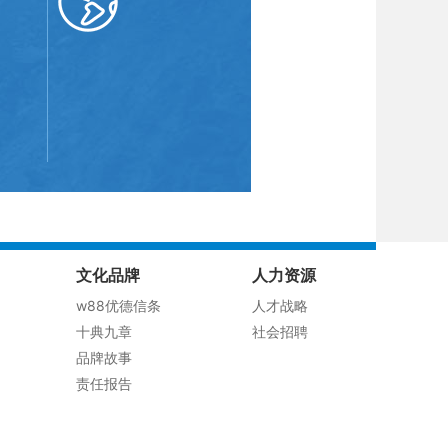
文化品牌
人力资源
w88优德信条
人才战略
十典九章
社会招聘
品牌故事
责任报告