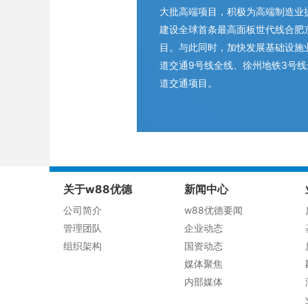
大批高端项目，积极为高端制造业
建设全球首条最高面板世代线合
目。与此同时，加快发展基础设施
道交通9号线全线、徐州地铁3号
道交通项目。
关于w88优德
新闻中心
公司简介
w88优德要闻
管理团队
企业动态
组织架构
国资动态
媒体聚焦
内部媒体