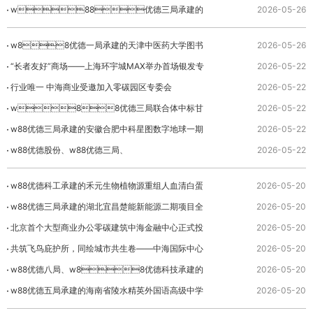
公司高密度线路板扩建项目开工
w88优德三局承建的
2026-05-26
珠海方正科技公司人工智能及算力类高密度互连电路
w88优德一局承建的天津中医药大学图书
2026-05-26
板产业基地项目机电安装工程开工
馆、博物馆项目竣工
“长者友好”商场——上海环宇城MAX举办首场银发专
2026-05-22
场招募会
行业唯一 中海商业受邀加入零碳园区专委会
2026-05-22
w88优德三局联合体中标甘
2026-05-22
肃腾格里沙漠武威市民勤县独青山180万千瓦风电项
w88优德三局承建的安徽合肥中科星图数字地球一期
2026-05-22
目工程总承包（EPC）Ⅱ标段
项目通过竣工验收
w88优德股份、w88优德三局、
2026-05-22
w88优德铁投等联合承建的湖北襄
w88优德科工承建的禾元生物植物源重组人血清白蛋
2026-05-20
阳和县至襄阳高速公路襄阳段开工
白产业化基地二期工程主体结构全面封顶
w88优德三局承建的湖北宜昌楚能新能源二期项目全
2026-05-20
面封顶
北京首个大型商业办公零碳建筑中海金融中心正式投
2026-05-20
用
共筑飞鸟庇护所，同绘城市共生卷——中海国际中心
2026-05-20
（北京奥南）携手小红书打造鸟类友好楼宇
w88优德八局、w88优德科技承建的
2026-05-20
山东首座CMC住宅封顶
w88优德五局承建的海南省陵水精英外国语高级中学
2026-05-20
项目主体结构全面封顶