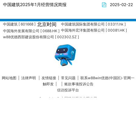
中国建筑2025年1月经营情况简报
2025-02-22
北京时间
中国建筑 [ 601668 ]
中国建筑国际集团有限公司 [ 03311.hk ]
中国海外宏洋集团有限公司 [ 00081.HK ]
中国海外发展有限公司 [ 0688.HK ]
w88优德西部建设股份有限公司 [ 002302.SZ ]
中国建筑兴业集团有限公司 [ 00830.HK ]
中海物业集团有限公司 [ 02669.HK ]
w88优德环能科技股份有限公司[ 300425.SZ ]
网站地图
|
法律声明
|
友情链接
|
常见问题
|
联系w88win优德(中国区)-官网一
触即发
| |
账款事项投诉公告
信访投诉平台
Copyright © 中国建筑股份有限公司