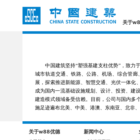
关于w
中国建筑坚持“塑强基建支柱优势”，致力于
城市轨道交通、铁路、公路、机场、综合管廊
展，探索推进新能源、智慧交通、光伏一体化、抽
成为国内一流基础设施规划、设计、投资、建设
建造模式领域备受信赖。目前，公司与国内多
施足迹遍布北美、中美、港澳、东南亚、北非、
关于w88优德
新闻中心