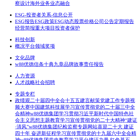
察设计
海外业务
业态融合
ESG-投资者关系-信息公开
ESG报告
ESG政策
ESG动态
股票价格
公司公告
定期报告
经营简报
重大项目
投资者保护
科技创新
概况
平台
领域
奖项
文化品牌
w88优德信条
十典九章
品牌故事
责任报告
人力资源
人才战略
社会招聘
专题专栏
政绩观
二十届四中全会
十五五建言献策
党建工作专题
视
频大赛
中国建筑科技展
学习宣传贯彻党的二十届三中全
会精神
w88优德集团学习贯彻习近平新时代中国特色社
会主义思想主题教育
学习宣传贯彻党的二十大精神
“建证
·清风”w88优德集团纪检监察专题网站
喜迎二十大 建证
四十年 奋进新征程
学习宣传贯彻党的十九届六中全会精
神
w88优德集团党史教育学习平台
建证力量 红色基石