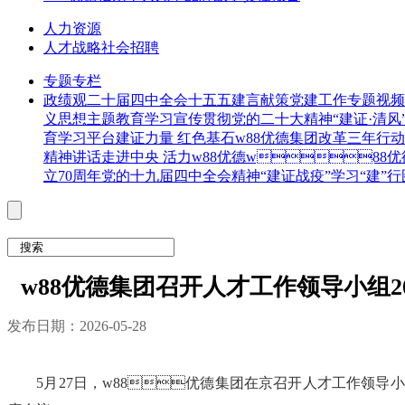
人力资源
人才战略
社会招聘
专题专栏
政绩观
二十届四中全会
十五五建言献策
党建工作专题
视频
义思想主题教育
学习宣传贯彻党的二十大精神
“建证·清
育学习平台
建证力量 红色基石
w88优德集团改革三年行动
精神讲话
走进中央 活力w88优德
w88
立70周年
党的十九届四中全会精神
“建证战疫”
学习“建”行
w88优德集团召开人才工作领导小组2
发布日期：2026-05-28
5月27日，w88优德集团在京召开人才工作