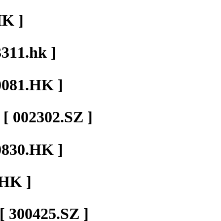
K ]
1.hk ]
1.HK ]
2302.SZ ]
0.HK ]
K ]
0425.SZ ]