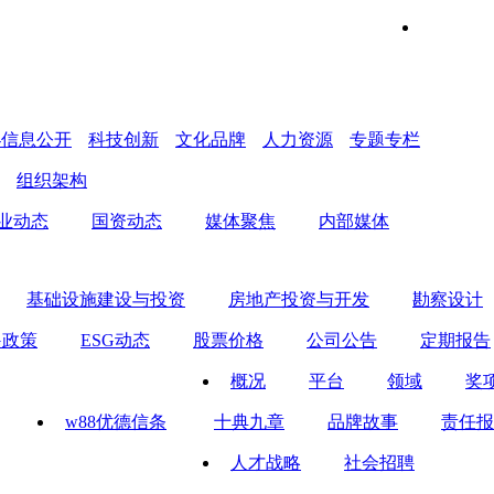
-信息公开
科技创新
文化品牌
人力资源
专题专栏
组织架构
业动态
国资动态
媒体聚焦
内部媒体
基础设施建设与投资
房地产投资与开发
勘察设计
G政策
ESG动态
股票价格
公司公告
定期报告
概况
平台
领域
奖
w88优德信条
十典九章
品牌故事
责任报
人才战略
社会招聘