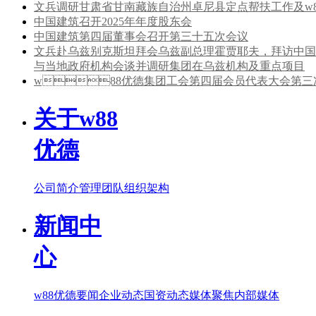
文兵调研甘肃省甘南藏族自治州卓尼县定点帮扶工作及w88优德
中国建筑召开2025年年度股东会
中国建筑第四届董事会召开第三十五次会议
文兵赴乌兹别克斯坦拜会乌兹副总理霍贾耶夫，拜访中国
与当地政府机构会谈并调研集团在乌兹机构及重点项目
w88优德集团工会第四届会员代表大会
关于w88
优德
公司简介
管理团队
组织架构
新闻中
心
w88优德要闻
企业动态
国资动态
媒体聚焦
内部媒体