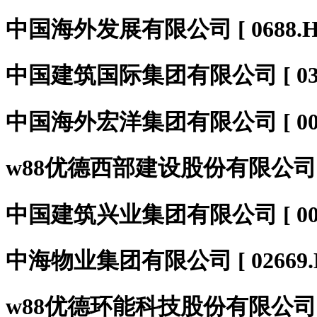
中国海外发展有限公司 [ 0688.H
中国建筑国际集团有限公司 [ 0331
中国海外宏洋集团有限公司 [ 0008
w88优德西部建设股份有限公司 [ 00
中国建筑兴业集团有限公司 [ 0083
中海物业集团有限公司 [ 02669.H
w88优德环能科技股份有限公司[ 30