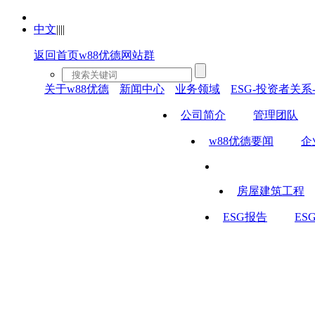
中文
|
|
|
|
返回首页
w88优德网站群
关于w88优德
新闻中心
业务领域
ESG-投资者关系
公司简介
管理团队
w88优德要闻
企
房屋建筑工程
ESG报告
ES