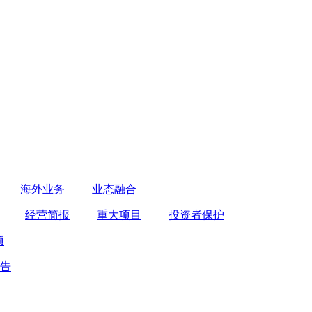
海外业务
业态融合
经营简报
重大项目
投资者保护
项
告