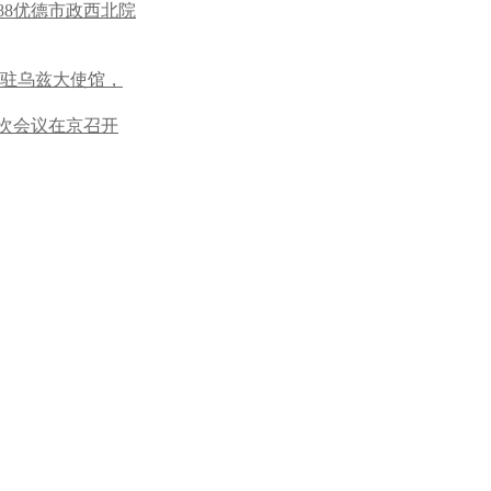
市政西北院
驻乌兹大使馆，
第三次会议在京召开